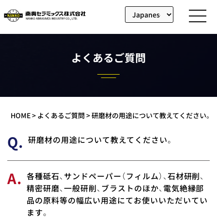
南
興
セ
ラ
ミ
よくあるご質問
ッ
ク
ス
の
TOP
ペ
ー
HOME
>
よくあるご質問
>
研磨材の用途について教えてください。
ジ
に
Q.
研磨材の用途について教えてください。
戻
り
ま
す
A.
各種砥石、サンドペーパー（フィルム）、石材研削、
精密研磨、一般研削、ブラストのほか、電気絶縁部
品の原料等の幅広い用途にてお使いいただいてい
ます。